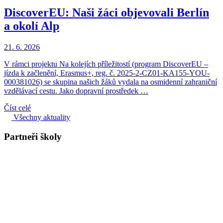
DiscoverEU: Naši žáci objevovali Berlín
a okolí Alp
21. 6. 2026
V rámci projektu Na kolejích příležitostí (program DiscoverEU –
jízda k začlenění, Erasmus+, reg. č. 2025-2-CZ01-KA155-YOU-
000381026) se skupina našich žáků vydala na osmidenní zahraniční
vzdělávací cestu. Jako dopravní prostředek …
Číst celé
Všechny aktuality
Partneři školy