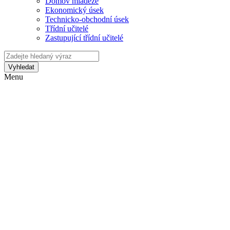
Domov mládeže
Ekonomický úsek
Technicko-obchodní úsek
Třídní učitelé
Zastupující třídní učitelé
Vyhledat
Menu