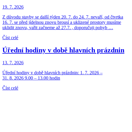
19. 7. 2026
Z důvodu stavby se další týden 20. 7. do 24. 7. nevaří, od čtvrtka
16. 7. se před jídelnou znovu brousí a uklizené prostory musíme
uklidit znovu, vařit začneme až 27.7. , doporučuji pohyb …
Číst celé
Úřední hodiny v době hlavních prázdnin
13. 7. 2026
Úřední hodiny v době hlavních prázdnin: 1. 7. 2026 –
31. 8. 2026 9.00 – 13.00 hodin
Číst celé