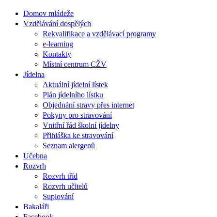
Domov mládeže
Vzdělávání dospělých
Rekvalifikace a vzdělávací programy
e-learning
Kontakty
Místní centrum CŽV
Jídelna
Aktuální jídelní lístek
Plán jídelního lístku
Objednání stravy přes internet
Pokyny pro stravování
Vnitřní řád školní jídelny
Přihláška ke stravování
Seznam alergenů
Učebna
Rozvrh
Rozvrh tříd
Rozvrh učitelů
Suplování
Bakaláři
Facebook