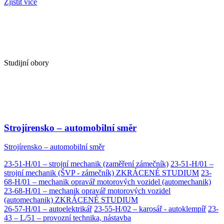
Zjistit více
Studijní obory
Strojírensko – automobilní směr
Strojírensko – automobilní směr
23-51-H/01 – strojní mechanik (zaměření zámečník)
23-51-H/01 –
strojní mechanik (ŠVP - zámečník) ZKRÁCENÉ STUDIUM
23-
68-H/01 – mechanik opravář motorových vozidel (automechanik)
23-68-H/01 – mechanik opravář motorových vozidel
(automechanik) ZKRÁCENÉ STUDIUM
26-57-H/01 – autoelektrikář
23-55-H/02 – karosář - autoklempíř
23-
43 – L/51 – provozní technika, nástavba