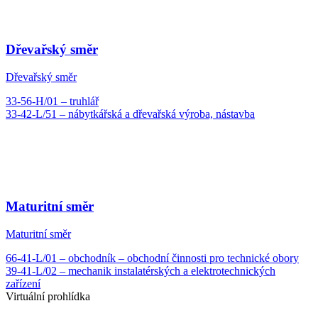
Dřevařský směr
Dřevařský směr
33-56-H/01 – truhlář
33-42-L/51 – nábytkářská a dřevařská výroba, nástavba
Maturitní směr
Maturitní směr
66-41-L/01 – obchodník – obchodní činnosti pro technické obory
39-41-L/02 – mechanik instalatérských a elektrotechnických
zařízení
Virtuální prohlídka