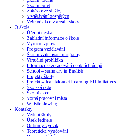
Školní bufet
Zakázkové služby
Vzdělávání dospělých
Veřejné akce v areálu školy
O škole
Úřední deska
Základní informace o škole
Výroční zpráva
Program vzdělávání
Školní vzdělávací programy
Virtuální prohlídka
Informace o zpracování osobních údajů
School – summary in English
Projekty školy
Projekt – Jean Monnet Learning EU Initiatives
Školská rada
Školní akce
Volná pracovní místa
Whistleblowing
Kontakty
Vedení školy
Úsek ředitele
Odborný výcvik
Teoretické vyučování