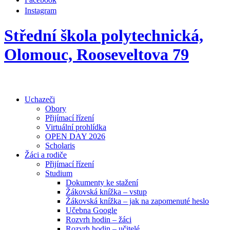
Instagram
Střední škola polytechnická,
Olomouc, Rooseveltova 79
Uchazeči
Obory
Přijímací řízení
Virtuální prohlídka
OPEN DAY 2026
Scholaris
Žáci a rodiče
Přijímací řízení
Studium
Dokumenty ke stažení
Žákovská knížka – vstup
Žákovská knížka – jak na zapomenuté heslo
Učebna Google
Rozvrh hodin – žáci
Rozvrh hodin – učitelé