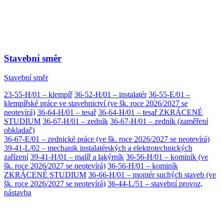
Stavební směr
Stavební směr
23-55-H/01 – klempíř
36-52-H/01 – instalatér
36-55-E/01 –
klempířské práce ve stavebnictví (ve šk. roce 2026/2027 se
neotevírá)
36-64-H/01 – tesař
36-64-H/01 – tesař ZKRÁCENÉ
STUDIUM
36-67-H/01 – zedník
36-67-H/01 – zedník (zaměření
obkladač)
36-67-E/01 – zednické práce (ve šk. roce 2026/2027 se neotevírá)
39-41-L/02 – mechanik instalatérských a elektrotechnických
zařízení
39-41-H/01 – malíř a lakýrník
36-56-H/01 – kominík (ve
šk. roce 2026/2027 se neotevírá)
36-56-H/01 – kominík
ZKRÁCENÉ STUDIUM
36-66-H/01 – montér suchých staveb (ve
šk. roce 2026/2027 se neotevírá)
36-44-L/51 – stavební provoz,
nástavba