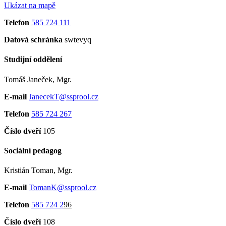
Ukázat na mapě
Telefon
585 724 111
Datová schránka
swtevyq
Studijní oddělení
Tomáš Janeček, Mgr.
E-mail
JanecekT@ssprool.cz
Telefon
585 724 267
Číslo dveří
105
Sociální pedagog
Kristián Toman, Mgr.
E-mail
TomanK@ssprool.cz
Telefon
585 724 2
96
Číslo dveří
108