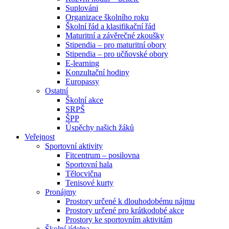
Suplováni
Organizace školního roku
Školní řád a klasifikační řád
Maturitní a závěrečné zkoušky
Stipendia – pro maturitní obory
Stipendia – pro učňovské obory
E-learning
Konzultační hodiny
Europassy
Ostatní
Školní akce
SRPŠ
ŠPP
Úspěchy našich žáků
Veřejnost
Sportovní aktivity
Fitcentrum – posilovna
Sportovní hala
Tělocvična
Tenisové kurty
Pronájmy
Prostory určené k dlouhodobému nájmu
Prostory určené pro krátkodobé akce
Prostory ke sportovním aktivitám
Školní jídelna