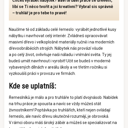
Chceš vyrábět nábytek? Baví tě baví práce se dřevem,
líbí se Ti něco tvořit a jsi kreativní? Vybral sis správně
– truhlář je pro tebe to pravé!
Naučíme tě od základu celé řemeslo: vyrábět jednotlivé kusy
nábytku i navrhovat celý interiér. Zvládneš opracovávat
masivní dřevo i velkoplošné materiály ručně i na moderních
dřevoobráběcích strojích. Nábytek nás provází všude
a po celý život, ovlivňuje naši náladu i vnímání světa. Ty jej
budeš umět navrhnout i vyrobit! Učit se budeš v moderně
vybavených dílnách v areálu školy a ve třetím ročníku si
vyzkoušíš práci v provozu ve firmách.
Kde se uplatníš:
Řemeslníků je málo a pro truhláře to platí dvojnásob. Nabídek
na trhu práce je spousta a navíc se vždy můžeš stát
živnostníkem! Poptávka po truhlářích, kteří nejen ovládají
řemeslo, ale navíc dřevu skutečně rozumějí, je obrovská.
V rámci oboru máš široký záběr a můžeš se specializovat na