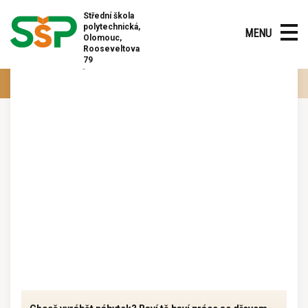
Střední škola
polytechnická,
MENU
Olomouc,
Rooseveltova
33-56-H/01 – truhlář
79