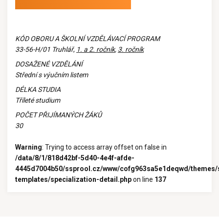
KÓD OBORU A ŠKOLNÍ VZDĚLÁVACÍ PROGRAM
33-56-H/01
Truhlář
,
1. a 2. ročník
,
3. ročník
DOSAŽENÉ VZDĚLÁNÍ
Střední s výučním listem
DÉLKA STUDIA
Tříleté studium
POČET PŘIJÍMANÝCH ŽÁKŮ
30
Warning
: Trying to access array offset on false in
/data/8/1/818d42bf-5d40-4e4f-afde-
4445d7004b50/ssprool.cz/www/cofg963sa5e1deqwd/themes/
templates/specialization-detail.php
on line
137