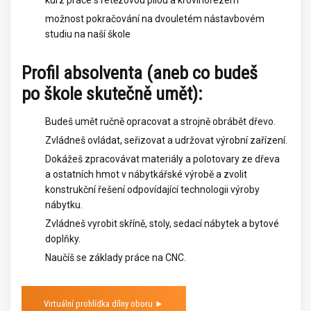
kurz práce s řetězovou pilou a křovinořezem
možnost pokračování na dvouletém nástavbovém
studiu na naší škole
Profil absolventa (aneb co budeš
po škole skutečně umět):
Budeš umět ručně opracovat a strojně obrábět dřevo.
Zvládneš ovládat, seřizovat a udržovat výrobní zařízení.
Dokážeš zpracovávat materiály a polotovary ze dřeva
a ostatních hmot v nábytkářské výrobě a zvolit
konstrukční řešení odpovídající technologii výroby
nábytku.
Zvládneš vyrobit skříně, stoly, sedací nábytek a bytové
doplňky.
Naučíš se základy práce na CNC.
Virtuální prohlídka dílny oboru ►