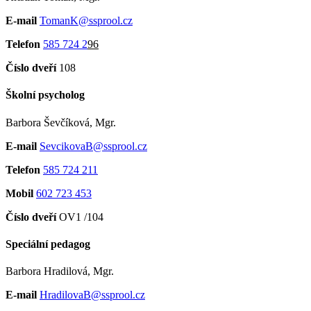
E-mail
TomanK@ssprool.cz
Telefon
585 724 2
96
Číslo dveří
108
Školní psycholog
Barbora Ševčíková, Mgr.
E-mail
SevcikovaB@ssprool.cz
Telefon
585 724 211
Mobil
602 723 453
Číslo dveří
OV1 /104
Speciální pedagog
Barbora Hradilová, Mgr.
E-mail
HradilovaB@ssprool.cz