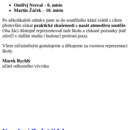
Ondřej Nezval
–
6. místo
Martin Žáček
–
10. místo
Po několikaleté odmlce jsme se do soutěžního klání vrátili s cílem
především získat
praktické zkušenosti
a
nasát atmosféru soutěže
.
Oba žáci důstojně reprezentovali naši školu a získané poznatky jistě
zúročí v dalším studiu i budoucí profesní praxi.
Všem zúčastněným gratulujeme a děkujeme za vzornou reprezentaci
školy.
Marek Rychlý
učitel odborného výcviku