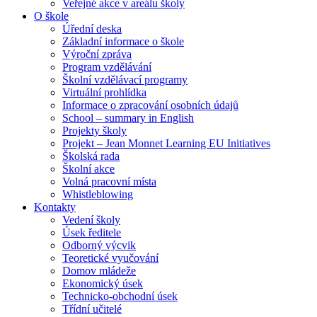
Veřejné akce v areálu školy
O škole
Úřední deska
Základní informace o škole
Výroční zpráva
Program vzdělávání
Školní vzdělávací programy
Virtuální prohlídka
Informace o zpracování osobních údajů
School – summary in English
Projekty školy
Projekt – Jean Monnet Learning EU Initiatives
Školská rada
Školní akce
Volná pracovní místa
Whistleblowing
Kontakty
Vedení školy
Úsek ředitele
Odborný výcvik
Teoretické vyučování
Domov mládeže
Ekonomický úsek
Technicko-obchodní úsek
Třídní učitelé