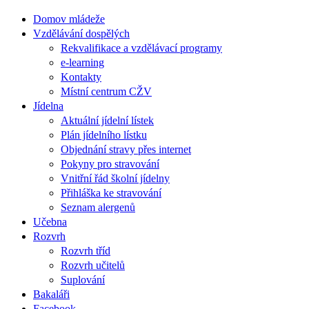
Domov mládeže
Vzdělávání dospělých
Rekvalifikace a vzdělávací programy
e-learning
Kontakty
Místní centrum CŽV
Jídelna
Aktuální jídelní lístek
Plán jídelního lístku
Objednání stravy přes internet
Pokyny pro stravování
Vnitřní řád školní jídelny
Přihláška ke stravování
Seznam alergenů
Učebna
Rozvrh
Rozvrh tříd
Rozvrh učitelů
Suplování
Bakaláři
Facebook