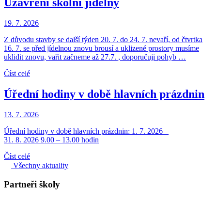
Uzavření školní jídelny
19. 7. 2026
Z důvodu stavby se další týden 20. 7. do 24. 7. nevaří, od čtvrtka
16. 7. se před jídelnou znovu brousí a uklizené prostory musíme
uklidit znovu, vařit začneme až 27.7. , doporučuji pohyb …
Číst celé
Úřední hodiny v době hlavních prázdnin
13. 7. 2026
Úřední hodiny v době hlavních prázdnin: 1. 7. 2026 –
31. 8. 2026 9.00 – 13.00 hodin
Číst celé
Všechny aktuality
Partneři školy