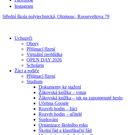
Instagram
Střední škola polytechnická, Olomouc, Rooseveltova 79
Uchazeči
Obory
Přijímací řízení
Virtuální prohlídka
OPEN DAY 2026
Scholaris
Žáci a rodiče
Přijímací řízení
Studium
Dokumenty ke stažení
Žákovská knížka – vstup
Žákovská knížka – jak na zapomenuté heslo
Učebna Google
Rozvrh hodin – žáci
Rozvrh hodin – učitelé
Suplováni
Organizace školního roku
Školní řád a klasifikační řád