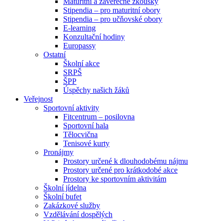
Maturitní a závěrečné zkoušky
Stipendia – pro maturitní obory
Stipendia – pro učňovské obory
E-learning
Konzultační hodiny
Europassy
Ostatní
Školní akce
SRPŠ
ŠPP
Úspěchy našich žáků
Veřejnost
Sportovní aktivity
Fitcentrum – posilovna
Sportovní hala
Tělocvična
Tenisové kurty
Pronájmy
Prostory určené k dlouhodobému nájmu
Prostory určené pro krátkodobé akce
Prostory ke sportovním aktivitám
Školní jídelna
Školní bufet
Zakázkové služby
Vzdělávání dospělých