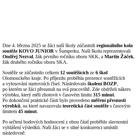
Dne 4. března 2025 se žáci naší školy zúčastnili
regionálního kola
soutěže KOVO JUNIOR
v Šumperku. Naši školu reprezentovali
Ondřej Nezval
, žák prvního ročníku oboru SKK, a
Martin Žáček
,
žák druhého ročníku oboru SKA.
Soutěže se zúčastnilo celkem
12 soutěžících
ze
6 škol
Olomouckého kraje. Po příjezdu proběhla prezence soutěžících
a vylosování startovních čísel. Následovalo
školení BOZP
,
po kterém se žáci přesunuli na svá pracoviště. Zde obdrželi nákres
výrobku, který měli zhotovit v časovém limitu
315 minut
.
Po dokončení praktické části bylo provedeno
měření přesnosti
výrobků
, na které navazovala
teoretická část soutěže
s časovým
limitem
45 minut
.
Po sečtení bodových hodnocení z obou částí proběhlo slavnostní
vyhlášení výsledků. Naši žáci se v silné konkurenci umístili
následovně: