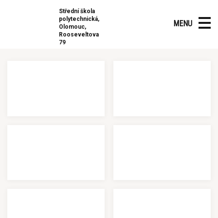
Střední škola
polytechnická,
MENU
Olomouc,
Rooseveltova
Učeň instalatér 2023
79