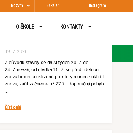
Rozvrh
Bakaláři
Instagram
O ŠKOLE
KONTAKTY
Uzavření školní jídelny
19. 7. 2026
Z důvodu stavby se další týden 20. 7. do
24. 7. nevaří, od čtvrtka 16. 7. se před jídelnou
znovu brousí a uklizené prostory musíme uklidit
znovu, vařit začneme až 27.7. , doporučuji pohyb
…
Číst celé