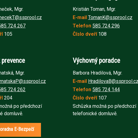
eček, Mgr.
Kristián Toman, Mgr.
necekT@ssprool.cz
E-mail
TomanK@ssprool.cz
585 724 267
Telefon
585 724 2
96
ří
105
Číslo dveří
108
 prevence
Výchovný poradce
natská, Mgr.
Barbora Hradilová, Mgr.
rnatskaP@ssprool.cz
E-mail
HradilovaB@ssprool.c
585 724 262
Telefon
585 724 144
ří
204
Číslo dveří
107
možná po předchozí
Schůzka možná po předchozí
ké domluvě.
telefonické domluvě.
oradna E-Bezpečí