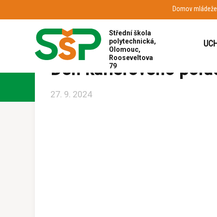
Domov mládeže
Hlavní strana
Aktuality
Den kariérového porade
Střední škola
polytechnická,
UCH
Olomouc,
Rooseveltova
Den kariérového pora
79
27. 9. 2024