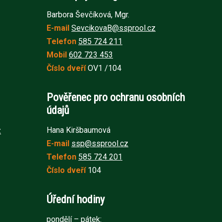
Barbora Ševčíková, Mgr.
E-mail
SevcikovaB@ssprool.cz
Telefon
585 724 211
Mobil
602 723 453
Číslo dveří
OV1 /104
Pověřenec pro ochranu osobních
údajů
Hana Kiršbaumová
z
E-mail
ssp@ssprool.cz
Telefon
585 724 201
Číslo dveří
104
Úřední hodiny
pondělí – pátek: