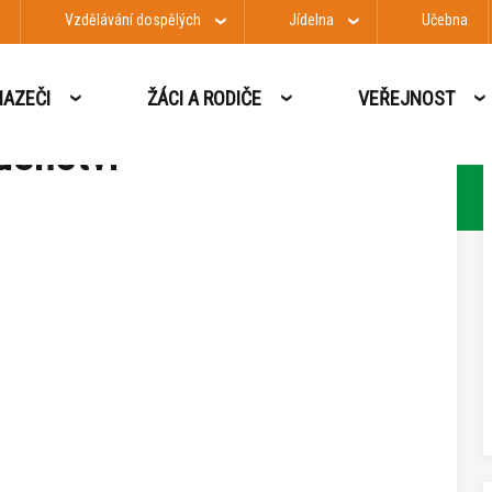
Vzdělávání dospělých
Jídelna
Učebna
nství
AZEČI
ŽÁCI A RODIČE
VEŘEJNOST
denství