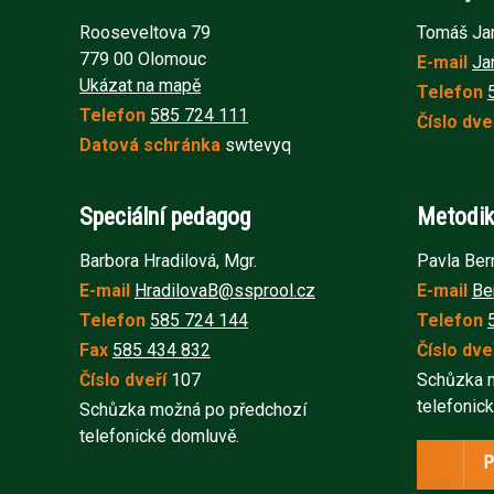
Rooseveltova 79
Tomáš Jan
779 00 Olomouc
E-mail
Ja
Ukázat na mapě
Telefon
Telefon
585 724 111
Číslo dve
Datová schránka
swtevyq
Speciální pedagog
Metodik
Barbora Hradilová, Mgr.
Pavla Ber
E-mail
HradilovaB@ssprool.cz
E-mail
Be
Telefon
585 724 144
Telefon
Fax
585 434 832
Číslo dve
Číslo dveří
107
Schůzka 
telefonic
Schůzka možná po předchozí
telefonické domluvě.
P