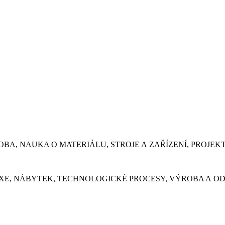
ÝROBA, NAUKA O MATERIÁLU, STROJE A ZAŘÍZENÍ, PROJE
 PRAXE, NÁBYTEK, TECHNOLOGICKÉ PROCESY, VÝROBA A O