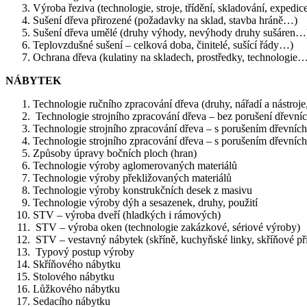
Výroba řeziva (technologie, stroje, třídění, skladování, expedic
Sušení dřeva přirozené (požadavky na sklad, stavba hráně…)
Sušení dřeva umělé (druhy výhody, nevýhody druhy sušáren…
Teplovzdušné sušení – celková doba, činitelé, sušící řády…)
Ochrana dřeva (kulatiny na skladech, prostředky, technologie
NÁBYTEK
Technologie ručního zpracování dřeva (druhy, nářadí a nástroj
Technologie strojního zpracování dřeva – bez porušení dřevní
Technologie strojního zpracování dřeva – s porušením dřevních
Technologie strojního zpracování dřeva – s porušením dřevních
Způsoby úpravy bočních ploch (hran)
Technologie výroby aglomerovaných materiálů
Technologie výroby překližovaných materiálů
Technologie výroby konstrukčních desek z masivu
Technologie výroby dýh a sesazenek, druhy, použití
STV – výroba dveří (hladkých i rámových)
STV – výroba oken (technologie zakázkové, sériové výroby)
STV – vestavný nábytek (skříně, kuchyňské linky, skříňové p
Typový postup výroby
Skříňového nábytku
Stolového nábytku
Lůžkového nábytku
Sedacího nábytku