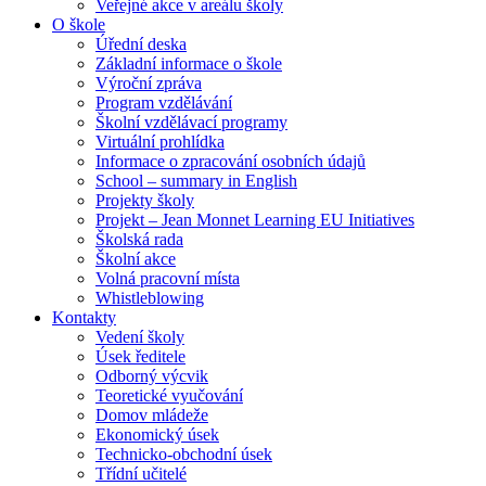
Veřejné akce v areálu školy
O škole
Úřední deska
Základní informace o škole
Výroční zpráva
Program vzdělávání
Školní vzdělávací programy
Virtuální prohlídka
Informace o zpracování osobních údajů
School – summary in English
Projekty školy
Projekt – Jean Monnet Learning EU Initiatives
Školská rada
Školní akce
Volná pracovní místa
Whistleblowing
Kontakty
Vedení školy
Úsek ředitele
Odborný výcvik
Teoretické vyučování
Domov mládeže
Ekonomický úsek
Technicko-obchodní úsek
Třídní učitelé