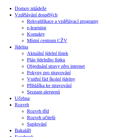
Domov mládeže
Vzdělávání dospělých
Rekvalifikace a vzdělávací programy
e-learning
Kontakty
Místní centrum CŽV
Jídelna
Aktuální jídelní lístek
Plán jídelního lístku
Objednání stravy přes internet
Pokyny pro stravování
Vnitřní řád školní jídelny
Přihláška ke stravování
Seznam alergenů
Učebna
Rozvrh
Rozvrh tříd
Rozvrh učitelů
Suplování
Bakaláři
Facebook