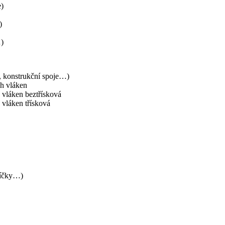
e)
)
…)
e, konstrukční spoje…)
ch vláken
 vláken beztřísková
 vláken třísková
říčky…)