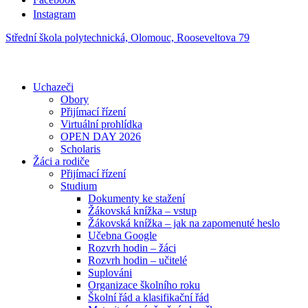
Instagram
Střední škola polytechnická, Olomouc, Rooseveltova 79
Uchazeči
Obory
Přijímací řízení
Virtuální prohlídka
OPEN DAY 2026
Scholaris
Žáci a rodiče
Přijímací řízení
Studium
Dokumenty ke stažení
Žákovská knížka – vstup
Žákovská knížka – jak na zapomenuté heslo
Učebna Google
Rozvrh hodin – žáci
Rozvrh hodin – učitelé
Suplováni
Organizace školního roku
Školní řád a klasifikační řád