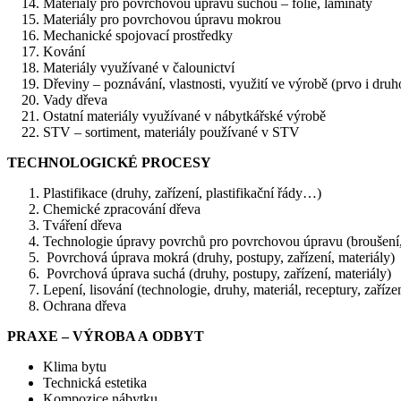
Materiály pro povrchovou úpravu suchou – folie, lamináty
Materiály pro povrchovou úpravu mokrou
Mechanické spojovací prostředky
Kování
Materiály využívané v čalounictví
Dřeviny – poznávání, vlastnosti, využití ve výrobě (prvo i dru
Vady dřeva
Ostatní materiály využívané v nábytkářské výrobě
STV – sortiment, materiály používané v STV
TECHNOLOGICKÉ PROCESY
Plastifikace (druhy, zařízení, plastifikační řády…)
Chemické zpracování dřeva
Tváření dřeva
Technologie úpravy povrchů pro povrchovou úpravu (broušení, t
Povrchová úprava mokrá (druhy, postupy, zařízení, materiály)
Povrchová úprava suchá (druhy, postupy, zařízení, materiály)
Lepení, lisování (technologie, druhy, materiál, receptury, zaříze
Ochrana dřeva
PRAXE – VÝROBA A ODBYT
Klima bytu
Technická estetika
Kompozice nábytku