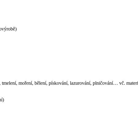
hovýrobě)
melení, moření, bělení, pískování, lazurování, plničování… vč. materi
ní)