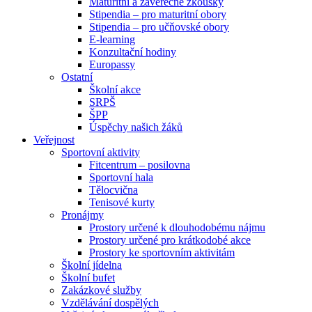
Maturitní a závěrečné zkoušky
Stipendia – pro maturitní obory
Stipendia – pro učňovské obory
E-learning
Konzultační hodiny
Europassy
Ostatní
Školní akce
SRPŠ
ŠPP
Úspěchy našich žáků
Veřejnost
Sportovní aktivity
Fitcentrum – posilovna
Sportovní hala
Tělocvična
Tenisové kurty
Pronájmy
Prostory určené k dlouhodobému nájmu
Prostory určené pro krátkodobé akce
Prostory ke sportovním aktivitám
Školní jídelna
Školní bufet
Zakázkové služby
Vzdělávání dospělých