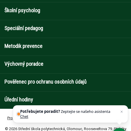
Školní psycholog
Speciální pedagog
Metodik prevence
Výchovný poradce
Pověřenec pro ochranu osobních údajů
Úřední hodiny
Potřebujete poradit?
Zeptejte se našeho asistenta
Chettyho
Prohlášení o přístupnosti
Prohlášení o GDPR
Zásady cookies (EU)
© 2026 Střední škola polytechnická, Olomouc, Rooseveltova 79.
Stránky