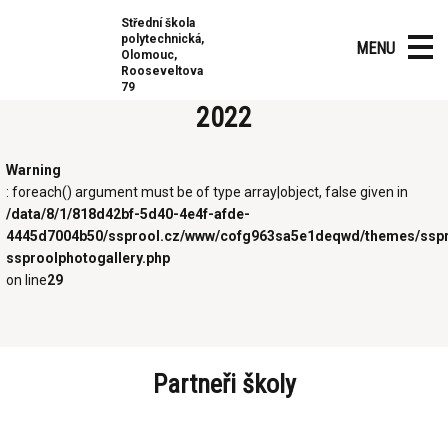
Střední škola
polytechnická,
MENU
Olomouc,
Rooseveltova
ČESKÉ RUČIČKY – KOVO JUNIOR
79
2022
Warning
: foreach() argument must be of type array|object, false given in
/data/8/1/818d42bf-5d40-4e4f-afde-
4445d7004b50/ssprool.cz/www/cofg963sa5e1deqwd/themes/sspro
ssproolphotogallery.php
on line
29
Partneři školy