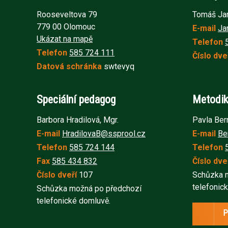
Rooseveltova 79
Tomáš Jan
779 00 Olomouc
E-mail
Ja
Ukázat na mapě
Telefon
Telefon
585 724 111
Číslo dve
Datová schránka
swtevyq
Speciální pedagog
Metodik
Barbora Hradilová, Mgr.
Pavla Ber
E-mail
HradilovaB@ssprool.cz
E-mail
Be
Telefon
585 724 144
Telefon
Fax
585 434 832
Číslo dve
Číslo dveří
107
Schůzka 
telefonic
Schůzka možná po předchozí
telefonické domluvě.
P