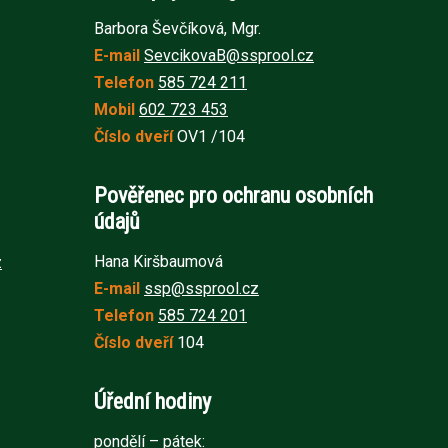
Barbora Ševčíková, Mgr.
E-mail
SevcikovaB@ssprool.cz
Telefon
585 724 211
Mobil
602 723 453
Číslo dveří
OV1 /104
Pověřenec pro ochranu osobních
údajů
Hana Kiršbaumová
z
E-mail
ssp@ssprool.cz
Telefon
585 724 201
Číslo dveří
104
Úřední hodiny
pondělí – pátek: