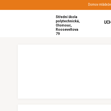
Domov mládeže
Hlavní strana
O škole
Školní akce
Tee
Střední škola
polytechnická,
UCH
Olomouc,
Rooseveltova
79