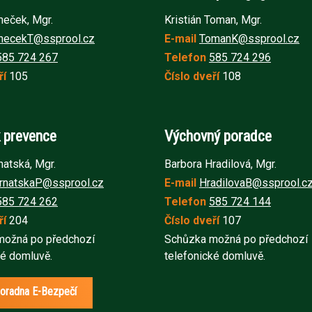
eček, Mgr.
Kristián Toman, Mgr.
necekT@ssprool.cz
E-mail
TomanK@ssprool.cz
585 724 267
Telefon
585 724 2
96
ří
105
Číslo dveří
108
 prevence
Výchovný poradce
natská, Mgr.
Barbora Hradilová, Mgr.
rnatskaP@ssprool.cz
E-mail
HradilovaB@ssprool.c
585 724 262
Telefon
585 724 144
ří
204
Číslo dveří
107
možná po předchozí
Schůzka možná po předchozí
ké domluvě.
telefonické domluvě.
oradna E-Bezpečí