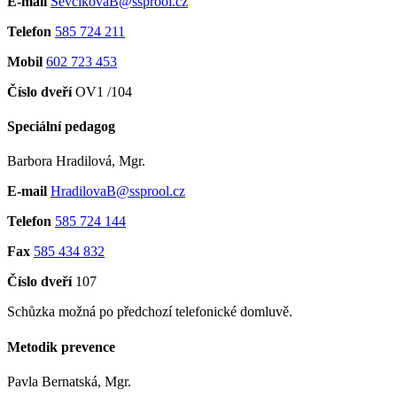
E-mail
SevcikovaB@ssprool.cz
Telefon
585 724 211
Mobil
602 723 453
Číslo dveří
OV1 /104
Speciální pedagog
Barbora Hradilová, Mgr.
E-mail
HradilovaB@ssprool.cz
Telefon
585 724 144
Fax
585 434 832
Číslo dveří
107
Schůzka možná po předchozí telefonické domluvě.
Metodik prevence
Pavla Bernatská, Mgr.