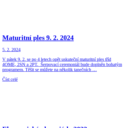
Maturitní ples 9. 2. 2024
5. 2. 2024
V pátek 9. 2. se po 4 letech opět uskuteční maturitní ples tříd
4OME, 2SN a 2PT. Šerpovací ceremoniál bude doplněn bohatým
programem. Těšit se můžete na několik tanečních …
Číst celé