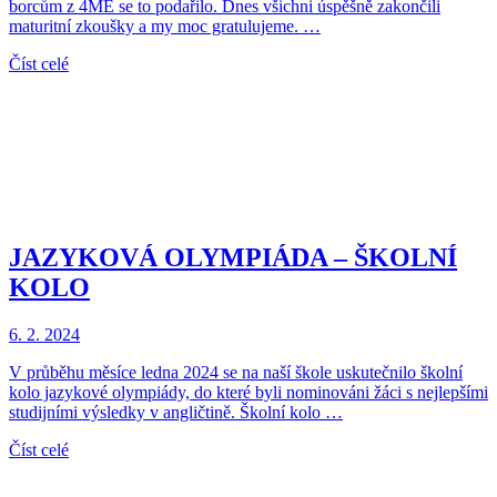
borcům z 4ME se to podařilo. Dnes všichni úspěšně zakončili
maturitní zkoušky a my moc gratulujeme. …
Číst celé
JAZYKOVÁ OLYMPIÁDA – ŠKOLNÍ
KOLO
6. 2. 2024
V průběhu měsíce ledna 2024 se na naší škole uskutečnilo školní
kolo jazykové olympiády, do které byli nominováni žáci s nejlepšími
studijními výsledky v angličtině. Školní kolo …
Číst celé