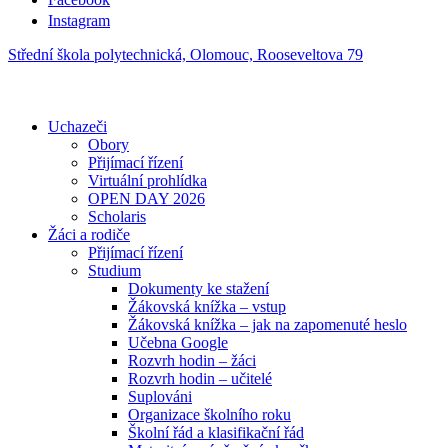
Instagram
Střední škola polytechnická, Olomouc, Rooseveltova 79
Uchazeči
Obory
Přijímací řízení
Virtuální prohlídka
OPEN DAY 2026
Scholaris
Žáci a rodiče
Přijímací řízení
Studium
Dokumenty ke stažení
Žákovská knížka – vstup
Žákovská knížka – jak na zapomenuté heslo
Učebna Google
Rozvrh hodin – žáci
Rozvrh hodin – učitelé
Suplováni
Organizace školního roku
Školní řád a klasifikační řád