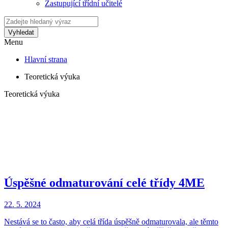
Zastupující třídní učitelé
Vyhledat
Menu
Hlavní strana
Teoretická výuka
Teoretická výuka
Úspěšné odmaturování celé třídy 4ME
22. 5. 2024
Nestává se to často, aby celá třída úspěšně odmaturovala, ale těmto