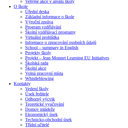
Veřejné akce v areálu školy
O škole
Úřední deska
Základní informace o škole
Výroční zpráva
Program vzdělávání
Školní vzdělávací programy
Virtuální prohlídka
Informace o zpracování osobních údajů
School – summary in English
Projekty školy
Projekt – Jean Monnet Learning EU Initiatives
Školská rada
Školní akce
Volná pracovní místa
Whistleblowing
Kontakty
Vedení školy
Úsek ředitele
Odborný výcvik
Teoretické vyučování
Domov mládeže
Ekonomický úsek
Technicko-obchodní úsek
Třídní učitelé