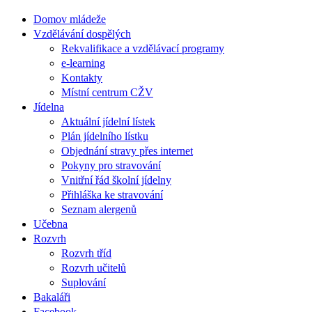
Domov mládeže
Vzdělávání dospělých
Rekvalifikace a vzdělávací programy
e-learning
Kontakty
Místní centrum CŽV
Jídelna
Aktuální jídelní lístek
Plán jídelního lístku
Objednání stravy přes internet
Pokyny pro stravování
Vnitřní řád školní jídelny
Přihláška ke stravování
Seznam alergenů
Učebna
Rozvrh
Rozvrh tříd
Rozvrh učitelů
Suplování
Bakaláři
Facebook