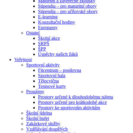
Maturitní a závěrečné zkoušky
Stipendia – pro maturitní obory
Stipendia – pro učňovské obory
E-learning
Konzultační hodiny
Europassy
Ostatní
Školní akce
SRPŠ
ŠPP
Úspěchy našich žáků
Veřejnost
Sportovní aktivity
Fitcentrum – posilovna
Sportovní hala
Tělocvična
Tenisové kurty
Pronájmy
Prostory určené k dlouhodobému nájmu
Prostory určené pro krátkodobé akce
Prostory ke sportovním aktivitám
Školní jídelna
Školní bufet
Zakázkové služby
Vzdělávání dospělých