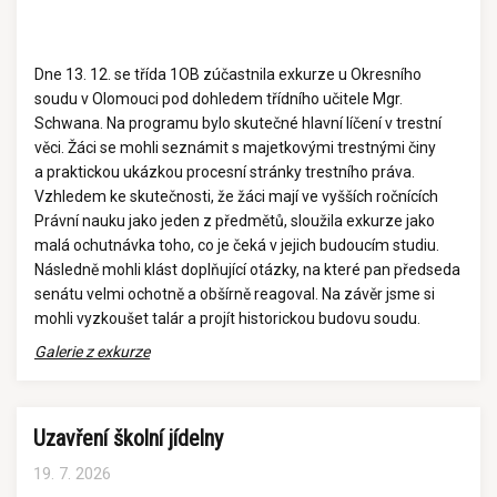
Dne 13. 12. se třída 1OB zúčastnila exkurze u Okresního
soudu v Olomouci pod dohledem třídního učitele Mgr.
Schwana. Na programu bylo skutečné hlavní líčení v trestní
věci. Žáci se mohli seznámit s majetkovými trestnými činy
a praktickou ukázkou procesní stránky trestního práva.
Vzhledem ke skutečnosti, že žáci mají ve vyšších ročnících
Právní nauku jako jeden z předmětů, sloužila exkurze jako
malá ochutnávka toho, co je čeká v jejich budoucím studiu.
Následně mohli klást doplňující otázky, na které pan předseda
senátu velmi ochotně a obšírně reagoval. Na závěr jsme si
mohli vyzkoušet talár a projít historickou budovu soudu.
Galerie z exkurze
Uzavření školní jídelny
19. 7. 2026