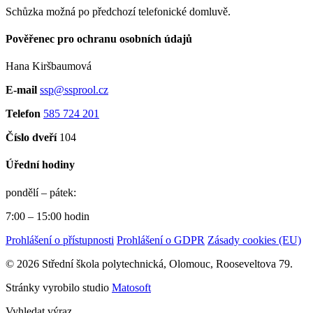
Schůzka možná po předchozí telefonické domluvě.
Pověřenec pro ochranu osobních údajů
Hana Kiršbaumová
E-mail
ssp@ssprool.cz
Telefon
585 724 201
Číslo dveří
104
Úřední hodiny
pondělí – pátek:
7:00 – 15:00 hodin
Prohlášení o přístupnosti
Prohlášení o GDPR
Zásady cookies (EU)
© 2026 Střední škola polytechnická, Olomouc, Rooseveltova 79.
Stránky vyrobilo studio
Matosoft
Vyhledat výraz