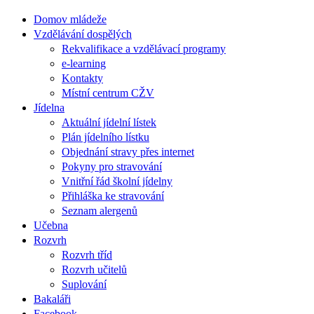
Domov mládeže
Vzdělávání dospělých
Rekvalifikace a vzdělávací programy
e-learning
Kontakty
Místní centrum CŽV
Jídelna
Aktuální jídelní lístek
Plán jídelního lístku
Objednání stravy přes internet
Pokyny pro stravování
Vnitřní řád školní jídelny
Přihláška ke stravování
Seznam alergenů
Učebna
Rozvrh
Rozvrh tříd
Rozvrh učitelů
Suplování
Bakaláři
Facebook