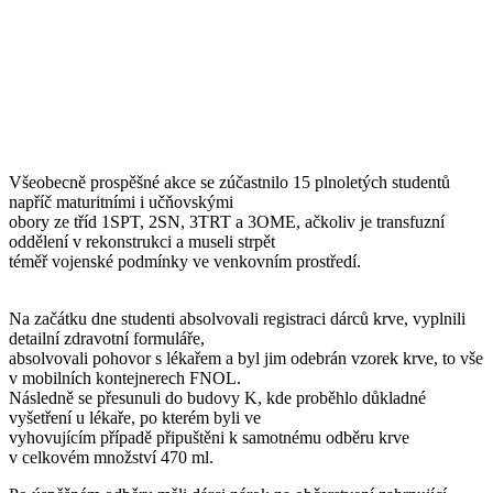
Všeobecně prospěšné akce se zúčastnilo 15 plnoletých studentů
napříč maturitními i učňovskými
obory ze tříd 1SPT, 2SN, 3TRT a 3OME, ačkoliv je transfuzní
oddělení v rekonstrukci a museli strpět
téměř vojenské podmínky ve venkovním prostředí.
Na začátku dne studenti absolvovali registraci dárců krve, vyplnili
detailní zdravotní formuláře,
absolvovali pohovor s lékařem a byl jim odebrán vzorek krve, to vše
v mobilních kontejnerech FNOL.
Následně se přesunuli do budovy K, kde proběhlo důkladné
vyšetření u lékaře, po kterém byli ve
vyhovujícím případě připuštěni k samotnému odběru krve
v celkovém množství 470 ml.