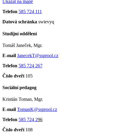
Ukázat na mapě
Telefon
585 724 111
Datová schránka
swtevyq
Studijní oddělení
Tomáš Janeček, Mgr.
E-mail
JanecekT@ssprool.cz
Telefon
585 724 267
Číslo dveří
105
Sociální pedagog
Kristián Toman, Mgr.
E-mail
TomanK@ssprool.cz
Telefon
585 724 2
96
Číslo dveří
108