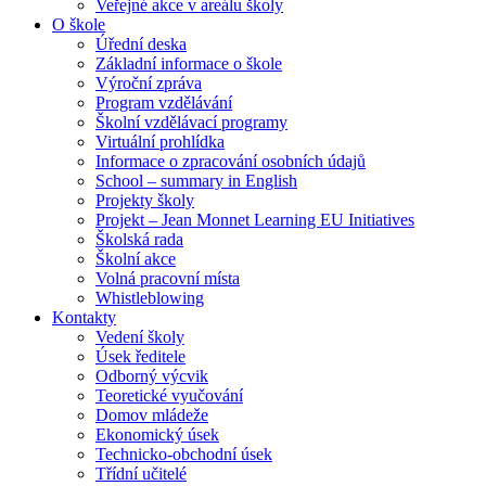
Veřejné akce v areálu školy
O škole
Úřední deska
Základní informace o škole
Výroční zpráva
Program vzdělávání
Školní vzdělávací programy
Virtuální prohlídka
Informace o zpracování osobních údajů
School – summary in English
Projekty školy
Projekt – Jean Monnet Learning EU Initiatives
Školská rada
Školní akce
Volná pracovní místa
Whistleblowing
Kontakty
Vedení školy
Úsek ředitele
Odborný výcvik
Teoretické vyučování
Domov mládeže
Ekonomický úsek
Technicko-obchodní úsek
Třídní učitelé