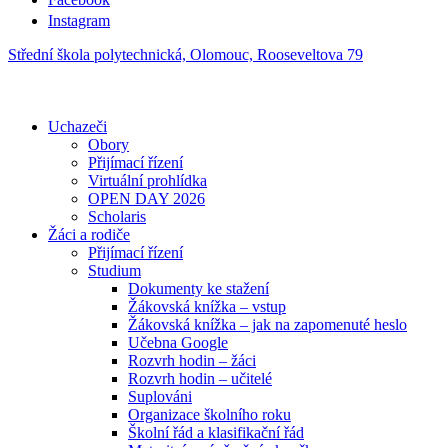
Instagram
Střední škola polytechnická, Olomouc, Rooseveltova 79
Uchazeči
Obory
Přijímací řízení
Virtuální prohlídka
OPEN DAY 2026
Scholaris
Žáci a rodiče
Přijímací řízení
Studium
Dokumenty ke stažení
Žákovská knížka – vstup
Žákovská knížka – jak na zapomenuté heslo
Učebna Google
Rozvrh hodin – žáci
Rozvrh hodin – učitelé
Suplováni
Organizace školního roku
Školní řád a klasifikační řád