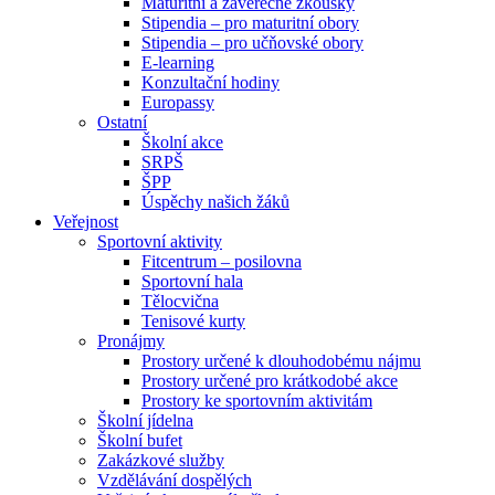
Maturitní a závěrečné zkoušky
Stipendia – pro maturitní obory
Stipendia – pro učňovské obory
E-learning
Konzultační hodiny
Europassy
Ostatní
Školní akce
SRPŠ
ŠPP
Úspěchy našich žáků
Veřejnost
Sportovní aktivity
Fitcentrum – posilovna
Sportovní hala
Tělocvična
Tenisové kurty
Pronájmy
Prostory určené k dlouhodobému nájmu
Prostory určené pro krátkodobé akce
Prostory ke sportovním aktivitám
Školní jídelna
Školní bufet
Zakázkové služby
Vzdělávání dospělých