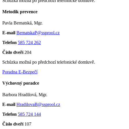
Schůzka možná po předchozí telefonické domluvě.
Metodik prevence
Pavla Bernatská, Mgr.
E-mail
BernatskaP@ssprool.cz
Telefon
585 724 262
Číslo dveří
204
Schůzka možná po předchozí telefonické domluvě.
Poradna E-Bezpečí
Výchovný poradce
Barbora Hradilová, Mgr.
E-mail
HradilovaB@ssprool.cz
Telefon
585 724 144
Číslo dveří
107