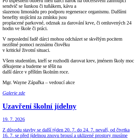
Po úspěšném odběru měli dárci nárok na občerstvení zahrnující
sendvič se šunkou či tuňákem, kávu a
slazenou limonádu pro podporu regenerace organismu. Dalšími
benefity stojícími za zmínku jsou
proplacené parkovné, odznak za darování krve, či omluvených 24
hodin ve škole či práci.
V neposlední řadě dárci mohou odcházet se skvělým pocitem
nezištné pomoci neznámu člověku
v kritické životní situaci.
Všem studentům, kteří se rozhodli darovat krev, jménem školy moc
děkujeme a budeme se těšit na
další dárce v příštím školním roce.
Mgr. Wayne Zápařka – vedoucí akce
Galerie zde
Uzavření školní jídelny
19. 7. 2026
Z důvodu stavby se další týden 20. 7. do 24. 7. nevaří, od čtvrtka
16. 7. se před jídelnou znovu brousí a uklizené prostory musíme